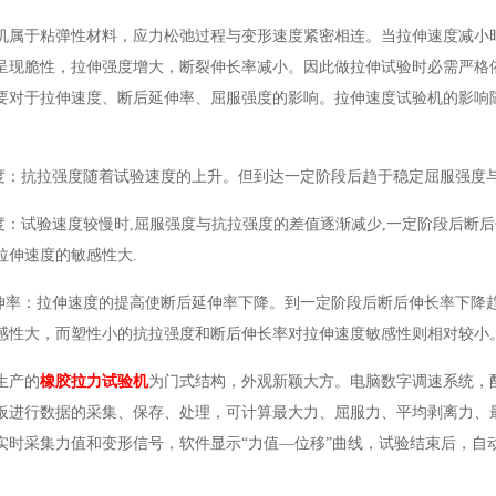
机属于粘弹性材料，应力松弛过程与变形速度紧密相连。当拉伸速度减小
呈现脆性，拉伸强度增大，断裂伸长率减小。因此做拉伸试验时必需严格
要对于拉伸速度、断后延伸率、屈服强度的影响。拉伸速度试验机的影响
。
强度：抗拉强度随着试验速度的上升。但到达一定阶段后趋于稳定屈服强度
强度：试验速度较慢时,屈服强度与抗拉强度的差值逐渐减少,一定阶段后断
拉伸速度的敏感性大.
延伸率：拉伸速度的提高使断后延伸率下降。到一定阶段后断后伸长率下降
感性大，而塑性小的抗拉强度和断后伸长率对拉伸速度敏感性则相对较小
生产的
橡胶拉力试验机
为门式结构，外观新颖大方。电脑数字调速系统，
板进行数据的采集、保存、处理，可计算最大力、屈服力、平均剥离力、
实时采集力值和变形信号，软件显示“力值—位移”曲线，试验结束后，自