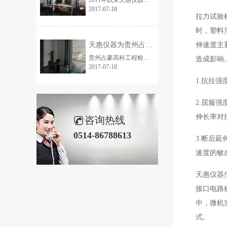
2011年以来天惠仪器一直和四川蜀羊防水材料有限公司有着不断的合作，防水材料检测设备多台，老化试验箱多台，还有熔体流动速率仪，低温箱，不透水仪，测厚仪等实验室检测仪器，主要电子万能试验机可测防水材料最大拉力，抗拉强度，延伸率，撕裂，剥离，穿刺等试验。数据准确，操作简单方便
2017-07-18
拉力试验
时，塑料
天惠仪器为贵州占豪高科工程检测有限公司提供落锤冲击试验机
伸速度主
贵州占豪高科工程检测有限公司遵义分公司在2017年4月在天惠仪器订购了一套塑料管材试验机，代表有落锤冲击试验机，热变形维卡温度测定仪，电子万能试验机。落锤冲击试验机是对工程用塑料管材做自由落体冲击试验。
造成影响
2017-07-18
1.抗拉
2.屈服
伸长率对
咨询热线
0514-86788613
3.断后
速度的敏
天惠仪器
接口电路
中，微机
式。