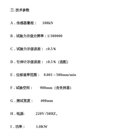
三
.
技术参数
100kN
A
．传感器量程：
1/300000
B
．试验力示值分辨率：
0.5
C
．试验力示值误差： ±
％
0.5
D
．引伸计示值误差： ±
％（选配）
0.001
500mm/min
E
．位移速率范围：
－
900mm
F
．试验空间：
（含夹持器）
400mm
G
．测试宽度：
: 220V /50HZ
H
．电源
。
1.0KW
I
．功率：