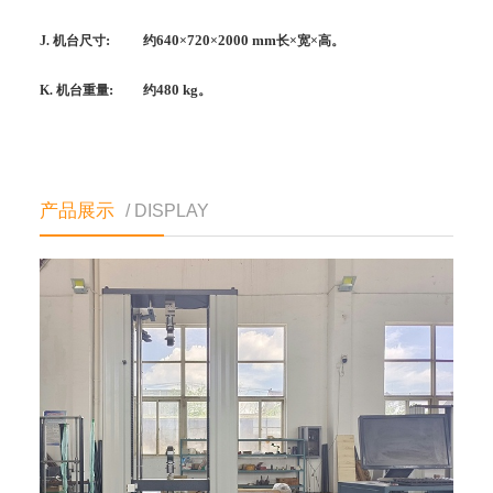
:
640
720
2000 mm
J.
机台尺寸
约
×
×
长×宽×高。
:
480 kg
K.
机台重量
约
。
产品展示
/ DISPLAY