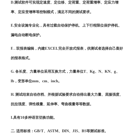
D.
测试软件可实现定速度、定位移、定荷重、定荷重增率、定应力增
率、定应变增率等控制模式，满足不同的测试要求。
E.
安全设施专业化，具有过载自动保护停机、上下行程限位保护停机、
漏电自动断电保护。
EXCEL
F. .
双报表编辑，内建
完全开放式报表，供测试者选择自己喜好
的报表格式。
T
Kg
N
KN
g
G.
各长度、力量单位采用互换方式，力量单位
、
、
、
、
、
lb
mm
cm
inch
，变形单位
、
、
。
H.
测试结束自动存档、并根据试验要求自动得出最大力量、屈服强度、
抗拉强度、弹性模量、延伸率、弯曲模量等等数据。
10
I.
具有
多种语言切换功能。
GB/T
ASTM
DIN
JIS
BS
二
.
适用标准：
、
、
、
、
等测试标准。