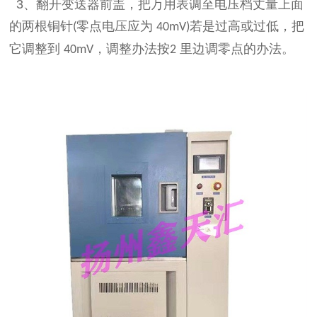
3
、翻开变送器前盖，把万用表调至电压档丈量上面
的两根铜针
零点电压应为
若是过高或过低，把
(
40mV)
它调整到
，调整办法按
里边调零点的办法。
40mV
2