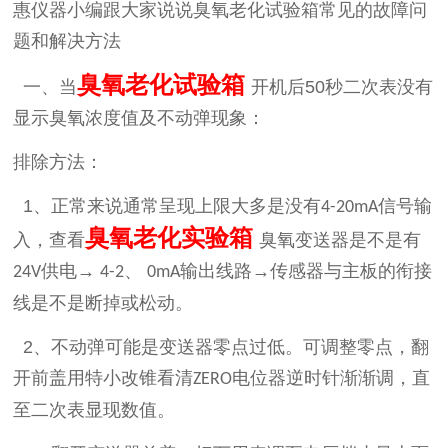
惠仪器小编跟大家说说臭氧老化试验箱常见的故障问
题和解决方法
臭氧老化试验箱
一、当
开机后
50
秒二次表没有
显示臭氧浓度值及不动弹现象：
排除方法：
1
、正常来说通常呈现上限大多是没有
信号输
4-20mA
臭氧老化实验箱
入，查看
臭氧变送器是不是有
供电→
、
输出线路→传感器与主板的衔接
24V
4-2
0mA
线是不是断掉或松动。
2
、不动弹可能是变送器零点过低。可调整零点，翻
开前盖用特小改锥看清
电位器逆时针渐渐调，直
ZERO
至二次表显现数值。