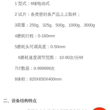
1 型式：6锤电动式
2 试片：各类密封条产品上上取样；
3荷重：250g、325g、500g、1000g
、
3000g
4磨耗行程：0-160mm
5磨耗
头可调高度：
0-50mm
6磨耗
速度调节范围：
10-90次/分钟
7
计数器：
0-999999次
8
体积：
820X650X400mm
二
、
设备结构
特点